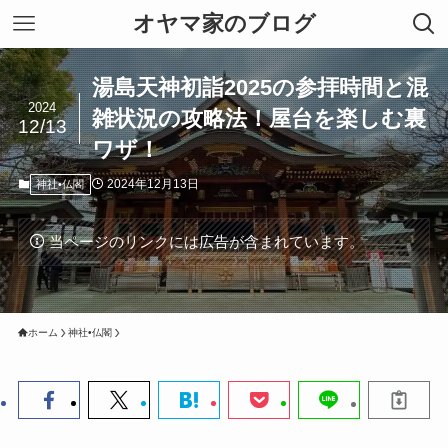
オヤマ家のブログ
湯島天神初詣2025の参拝時間と混
2024
雑状況の攻略法！屋台を楽しむ裏
12/13
ワザ！
2024年12月13日
神社•仏閣
当ページのリンクには広告が含まれています。
ホーム
神社•仏閣