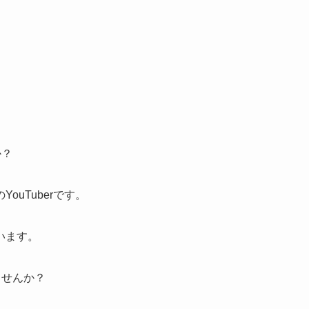
か？
uTuberです。
います。
ませんか？