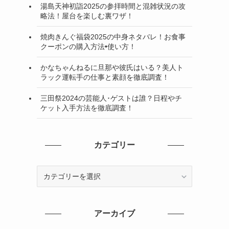
湯島天神初詣2025の参拝時間と混雑状況の攻
略法！屋台を楽しむ裏ワザ！
焼肉きんぐ福袋2025の中身ネタバレ！お食事
クーポンの購入方法•使い方！
かなちゃんねるに旦那や彼氏はいる？美人ト
ラック運転手の仕事と素顔を徹底調査！
三田祭2024の芸能人･ゲストは誰？日程やチ
ケット入手方法を徹底調査！
カテゴリー
カ
テ
ゴ
リ
アーカイブ
ー