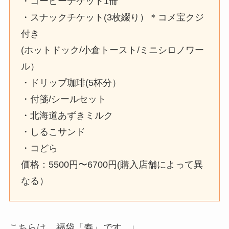
・コーヒーチケット1冊
・スナックチケット(3枚綴り）＊コメ宝クジ
付き
(ホットドック/小倉トースト/ミニシロノワー
ル）
・ドリップ珈琲(5杯分）
・付箋/シールセット
・北海道あずきミルク
・しるこサンド
・コどら
価格：5500円〜6700円(購入店舗によって異
なる）
こちらは、
福袋「寿」
です。↓