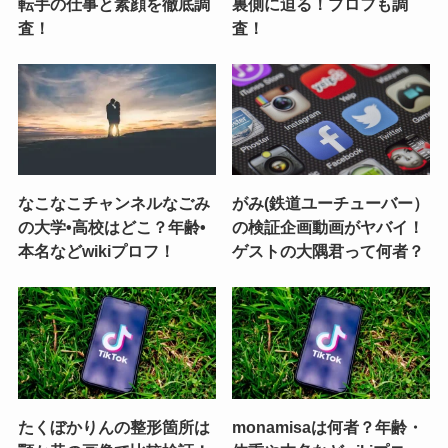
転手の仕事と素顔を徹底調
裏側に迫る！プロフも調
査！
査！
なこなこチャンネルなごみ
がみ(鉄道ユーチューバー）
の大学•高校はどこ？年齢•
の検証企画動画がヤバイ！
本名などwikiプロフ！
ゲストの大隅君って何者？
たくぼかりんの整形箇所は
monamisaは何者？年齢・