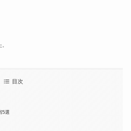
た。
目次
宿5選