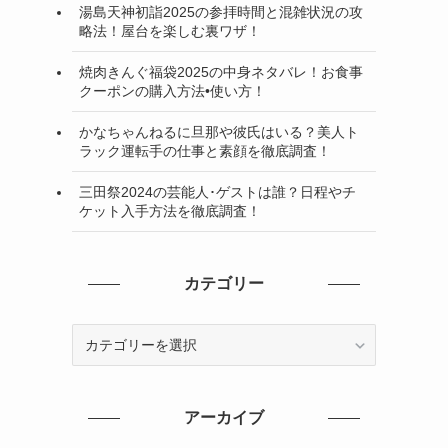
湯島天神初詣2025の参拝時間と混雑状況の攻
略法！屋台を楽しむ裏ワザ！
焼肉きんぐ福袋2025の中身ネタバレ！お食事
クーポンの購入方法•使い方！
かなちゃんねるに旦那や彼氏はいる？美人ト
ラック運転手の仕事と素顔を徹底調査！
三田祭2024の芸能人･ゲストは誰？日程やチ
ケット入手方法を徹底調査！
カテゴリー
カ
テ
ゴ
リ
アーカイブ
ー