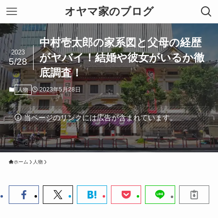
オヤマ家のブログ
中村壱太郎の家系図と父母の経歴
2023
がヤバイ！結婚や彼女がいるか徹
5/28
底調査！
2023年5月28日
人物
当ページのリンクには広告が含まれています。
ホーム
人物