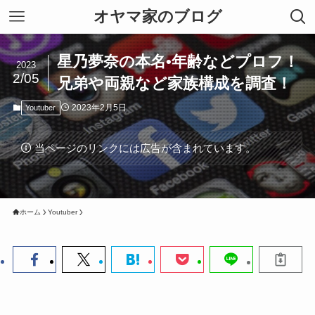
オヤマ家のブログ
星乃夢奈の本名•年齢などプロフ！
2023
2/05
兄弟や両親など家族構成を調査！
2023年2月5日
Youtuber
当ページのリンクには広告が含まれています。
ホーム
Youtuber