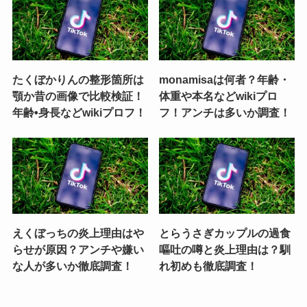
たくぼかりんの整形箇所は
monamisaは何者？年齢・
顎か昔の画像で比較検証！
体重や本名などwikiプロ
年齢•身長などwikiプロフ！
フ！アンチは多いか調査！
えくぼっちの炎上理由はや
とらうさぎカップルの過食
らせが原因？アンチや嫌い
嘔吐の噂と炎上理由は？馴
な人が多いか徹底調査！
れ初めも徹底調査！