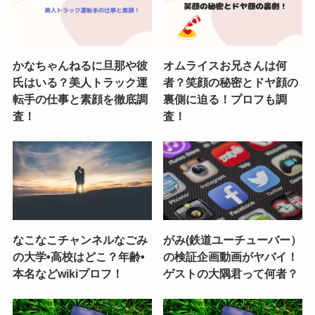
かなちゃんねるに旦那や彼
オムライスお兄さんは何
氏はいる？美人トラック運
者？笑顔の秘密とドヤ顔の
転手の仕事と素顔を徹底調
裏側に迫る！プロフも調
査！
査！
なこなこチャンネルなごみ
がみ(鉄道ユーチューバー）
の大学•高校はどこ？年齢•
の検証企画動画がヤバイ！
本名などwikiプロフ！
ゲストの大隅君って何者？