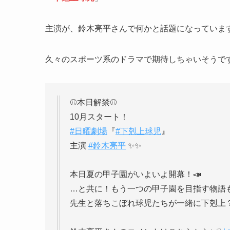
主演が、鈴木亮平さんで何かと話題になっていま
久々のスポーツ系のドラマで期待しちゃいそうで
⚾️本日解禁⚾️
10月スタート！
#日曜劇場
『
#下剋上球児
』
主演
#鈴木亮平
✨✨
本日夏の甲子園がいよいよ開幕！📣
…と共に！もう一つの甲子園を目指す物語
先生と落ちこぼれ球児たちが一緒に下剋上