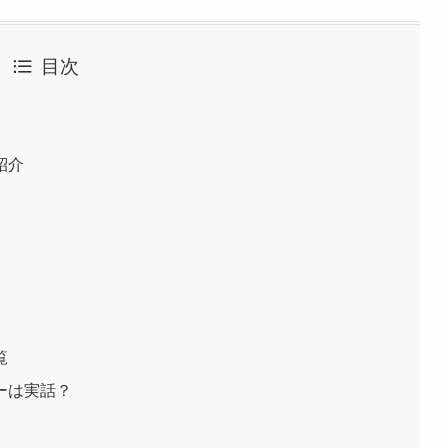
目次
紹介
覧
ーは実話？