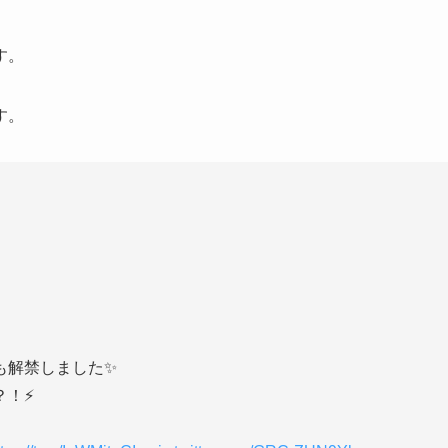
す。
す。
も解禁しました✨
？！⚡