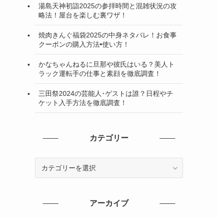
湯島天神初詣2025の参拝時間と混雑状況の攻
略法！屋台を楽しむ裏ワザ！
焼肉きんぐ福袋2025の中身ネタバレ！お食事
クーポンの購入方法•使い方！
かなちゃんねるに旦那や彼氏はいる？美人ト
ラック運転手の仕事と素顔を徹底調査！
三田祭2024の芸能人･ゲストは誰？日程やチ
ケット入手方法を徹底調査！
カテゴリー
カ
テ
ゴ
リ
アーカイブ
ー