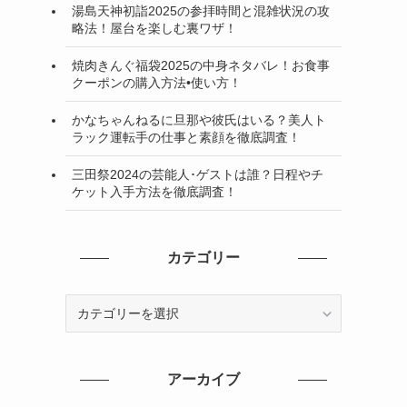
湯島天神初詣2025の参拝時間と混雑状況の攻
略法！屋台を楽しむ裏ワザ！
焼肉きんぐ福袋2025の中身ネタバレ！お食事
クーポンの購入方法•使い方！
かなちゃんねるに旦那や彼氏はいる？美人ト
ラック運転手の仕事と素顔を徹底調査！
三田祭2024の芸能人･ゲストは誰？日程やチ
ケット入手方法を徹底調査！
カテゴリー
カ
テ
ゴ
リ
アーカイブ
ー