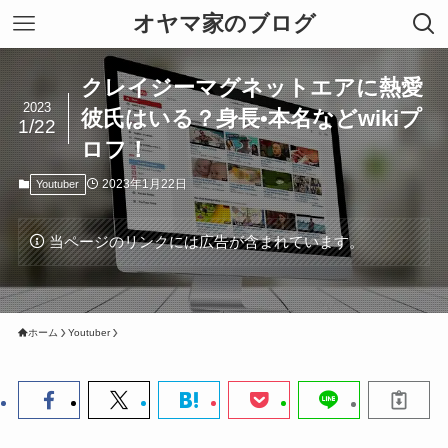
オヤマ家のブログ
クレイジーマグネットエアに熱愛
2023
彼氏はいる？身長•本名などwikiプ
1/22
ロフ！
2023年1月22日
Youtuber
当ページのリンクには広告が含まれています。
ホーム
Youtuber