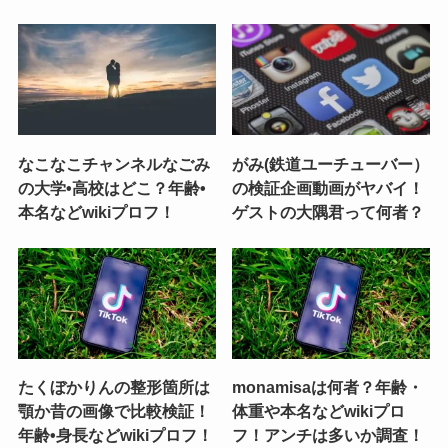
なこなこチャンネルなごみ
がみ(鉄道ユーチューバー）
の大学•高校はどこ？年齢•
の検証企画動画がヤバイ！
本名などwikiプロフ！
ゲストの大隅君って何者？
たくぼかりんの整形箇所は
monamisaは何者？年齢・
顎か昔の画像で比較検証！
体重や本名などwikiプロ
年齢•身長などwikiプロフ！
フ！アンチは多いか調査！