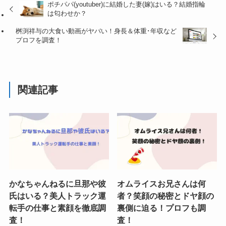
ポチパパ(youtuber)に結婚した妻(嫁)はいる？結婚指輪
は匂わせか？
桝渕祥与の大食い動画がヤバい！身長＆体重･年収など
プロフを調査！
関連記事
かなちゃんねるに旦那や彼
オムライスお兄さんは何
氏はいる？美人トラック運
者？笑顔の秘密とドヤ顔の
転手の仕事と素顔を徹底調
裏側に迫る！プロフも調
査！
査！