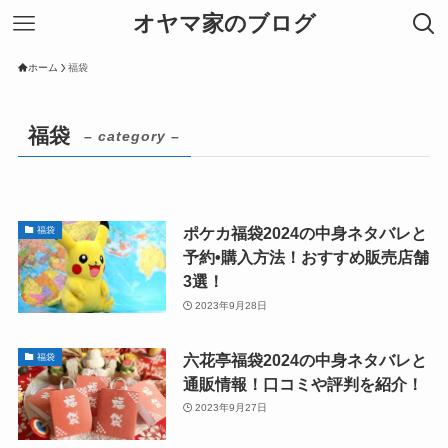
オヤマ家のブログ
ホーム
福袋
福袋
– category –
ポケカ福袋2024の中身ネタバレと
福袋
予約•購入方法！おすすめ販売店舗
3選！
2023年9月28日
六花亭福袋2024の中身ネタバレと
福袋
通販情報！口コミや評判を紹介！
2023年9月27日