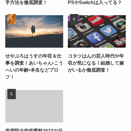
手方法を徹底調査！
PSやSwitchは入ってる？
せやぷろはうすの年収＆仕
コタツはんの芸人時代や年
事を調査！あいちゃん•こう
収が気になる！結婚して嫁
へいの年齢•本名などプロ
がいるか徹底調査！
フ！
学習院大学学園祭2023の日