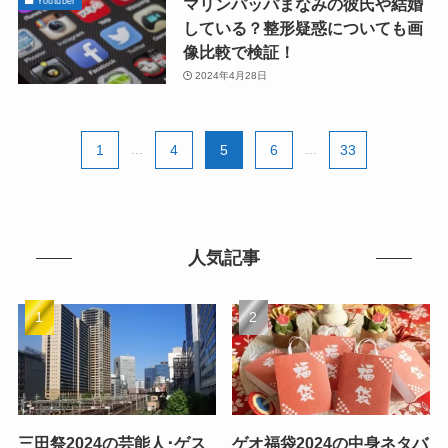
マリンパッパまなみの彼氏や結婚
Youtuber
している？整形疑惑についても画
像比較で検証！
2024年4月28日
1
...
4
5
6
...
33
人気記事
三田祭2024の芸能人･ゲス
ゲオ福袋2024の中身ネタバ