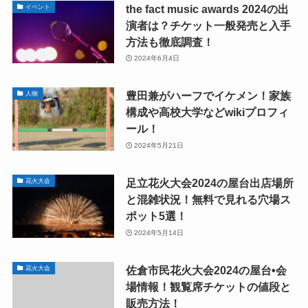
the fact music awards 2024の出
イベント
演者は？チケット一般発売と入手
方法も徹底調査！
2024年6月4日
豊田兼がハーフでイケメン！家族
人物
構成や高校大学などwikiプロフィ
ール！
2024年5月21日
足立花火大会2024の屋台出店場所
花火大会
と混雑状況！無料で見れる穴場ス
ポット5選！
2024年5月14日
佐倉市民花火大会2024の屋台•会
花火大会
場情報！観覧席チケットの値段と
販売方法！