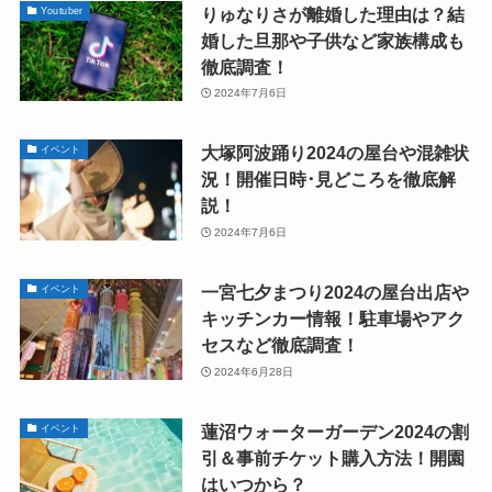
りゅなりさが離婚した理由は？結
Youtuber
婚した旦那や子供など家族構成も
徹底調査！
2024年7月6日
大塚阿波踊り2024の屋台や混雑状
イベント
況！開催日時･見どころを徹底解
説！
2024年7月6日
一宮七夕まつり2024の屋台出店や
イベント
キッチンカー情報！駐車場やアク
セスなど徹底調査！
2024年6月28日
蓮沼ウォーターガーデン2024の割
イベント
引＆事前チケット購入方法！開園
はいつから？