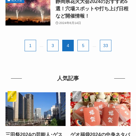
静岡県花火大会2024のおすすめ5
花火大会
選！穴場スポットや打ち上げ日程
など開催情報！
2024年6月14日
1
...
3
4
5
...
33
人気記事
三田祭2024の芸能人･ゲス
ゲオ福袋2024の中身ネタバ