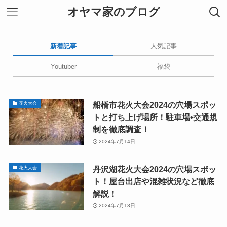
オヤマ家のブログ
新着記事
人気記事
Youtuber
福袋
船橋市花火大会2024の穴場スポッ
花火大会
トと打ち上げ場所！駐車場•交通規
制を徹底調査！
2024年7月14日
丹沢湖花火大会2024の穴場スポッ
花火大会
ト！屋台出店や混雑状況など徹底
解説！
2024年7月13日